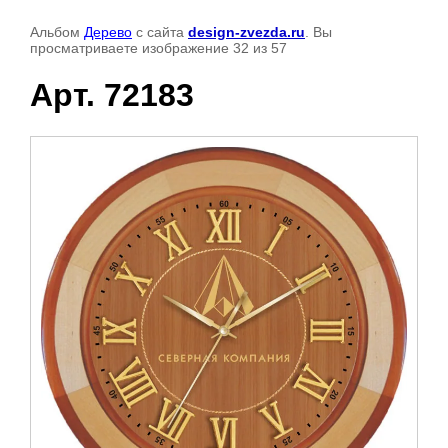
Альбом
Дерево
с сайта
design-zvezda.ru
. Вы
просматриваете изображение 32 из 57
Арт. 72183